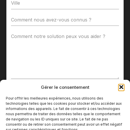
J’accepte les termes et conditions et je
Gérer le consentement
comprends que mes données seront
conservées en toute sécurité conformément
Pour offrir les meilleures expériences, nous utilisons des
à la
politique de confidentialité
.
technologies telles que les cookies pour stocker et/ou accéder aux
informations des appareils. Le fait de consentir à ces technologies
nous permettra de traiter des données telles que le comportement
de navigation ou les ID uniques sur ce site. Le fait de ne pas
consentir ou de retirer son consentement peut avoir un effet négatif
sur certaines caractéristiques et fonctions.