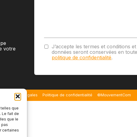
ipe
J’accepte les termes et conditions 
e votre
données seront conservées en toute
politique de confidentialité
.
Mentions légales
Politique de confidentialité
©MouvementCom
 telles que
 Le fait de
lles que le
e pas
r certaines