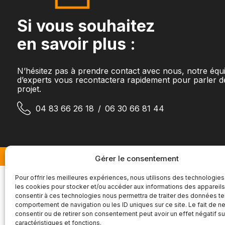
Si vous souhaitez
en savoir plus :
N’hésitez pas à prendre contact avec nous, notre équ
d’experts vous recontactera rapidement pour parler d
projet.
04 83 66 26 18
/
06 30 66 81 44
Gérer le consentement
Pour offrir les meilleures expériences, nous utilisons des technologies
les cookies pour stocker et/ou accéder aux informations des appareils.
consentir à ces technologies nous permettra de traiter des données te
comportement de navigation ou les ID uniques sur ce site. Le fait de n
consentir ou de retirer son consentement peut avoir un effet négatif su
caractéristiques et fonctions.