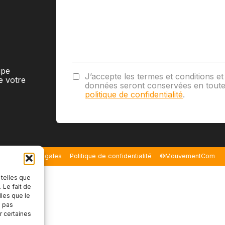
ipe
J’accepte les termes et conditions 
e votre
données seront conservées en toute
politique de confidentialité
.
Mentions légales
Politique de confidentialité
©MouvementCom
 telles que
 Le fait de
lles que le
e pas
r certaines