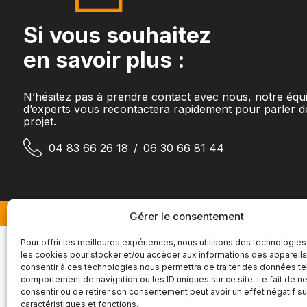
Si vous souhaitez
en savoir plus :
N’hésitez pas à prendre contact avec nous, notre équ
d’experts vous recontactera rapidement pour parler d
projet.
04 83 66 26 18
/
06 30 66 81 44
Gérer le consentement
Pour offrir les meilleures expériences, nous utilisons des technologies
les cookies pour stocker et/ou accéder aux informations des appareils.
consentir à ces technologies nous permettra de traiter des données te
comportement de navigation ou les ID uniques sur ce site. Le fait de n
consentir ou de retirer son consentement peut avoir un effet négatif su
caractéristiques et fonctions.